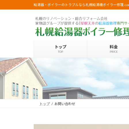
コ
ナ
給湯器・ボイラーのトラブルなら札幌給湯機ボイラー修理.c
ン
ビ
テ
ゲ
ン
ー
ツ
シ
へ
ョ
ス
ン
トップ
料金
キ
に
TOP
PRICE
ッ
移
プ
動
トップ
お問い合わせ